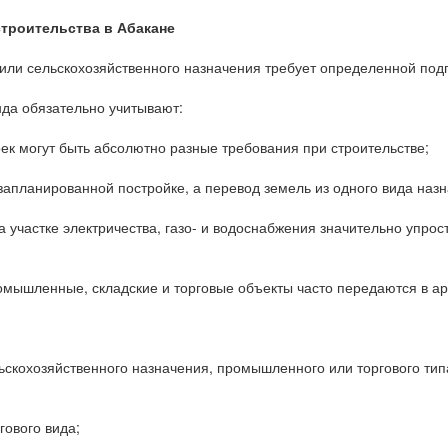
строительства в Абакане
ли сельскохозяйственного назначения требует определенной подг
да обязательно учитывают:
роек могут быть абсолютно разные требования при строительстве;
т запланированной постройке, а перевод земель из одного вида наз
 участке электричества, газо- и водоснабжения значительно упро
мышленные, складские и торговые объекты часто передаются в аре
льскохозяйственного назначения, промышленного или торгового тип
гового вида;