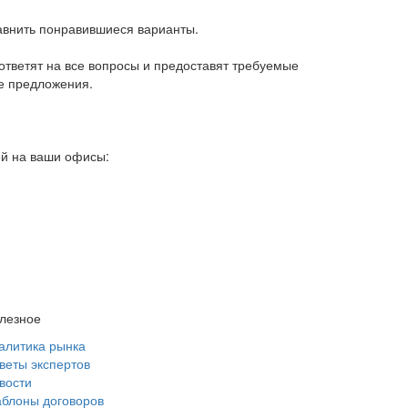
авнить понравившиеся варианты.
тветят на все вопросы и предоставят требуемые
е предложения.
ей на ваши офисы:
лезное
алитика рынка
веты экспертов
вости
блоны договоров