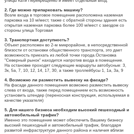
улицы Кати Перекрещенко и имеет отдельный вход.
2. Где можно припарковать машину?
Возле входа в торговое помещение расположена наземная
парковка на 10 м/мест, также с обратной стороны здания есть
открытая наземная парковка более 100 м/мест с заездом со
стороны улица Торговая
3. Транспортная доступность?
Объект расположен во 2-м микрорайоне, в непосредственной
близости от остановки общественного транспорта, это дает
возможность приехать из любой точки города.Остановка
"Северный рынок" находится напротив входа в помещение.
На остановке проходят следующие маршруты автобусные: 3,
3к, 5а, 7, 10, 12, 14, 17, 30, а также троллейбусы 1, 1а, 3а, 9
4. Возможно ли разместить вывеску на фасаде?
На фасаде данного помещения возможно разместить вывеску
слева от входа, также перед помещением есть возможность
установить штендер (переносная конструкция, используемая в
качестве указателя)
5. Для нашего бизнеса необходим высокий пешеходный и
автомобильный трафик?
Именно это помещение может обеспечить Вашему бизнесу
высокий пешеходный и автомобильный трафик, благодаря
развитой инфраструктуре данного района и наличия вблизи