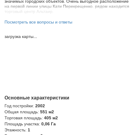
значимых городских объектов. Очень выгодное расположение
на первой линии улицы Кати Перекрещенко. рядом находится
торговый центр Альтаир.
6. Где сотрудники могут перекусить?
Посмотреть все вопросы и ответы
В радиусе 200 метров находятся такие заведения: 7Lir, KFC,
Сладкарница, House beef,Большой папа, Coffeemolka, Огни
загрузка карты...
Баку.
Основные характеристики
Год постройки:
2002
Общая площадь:
551 м2
Торговая площадь:
405 м2
Площадь участка:
0,06 Га
Этажность:
1